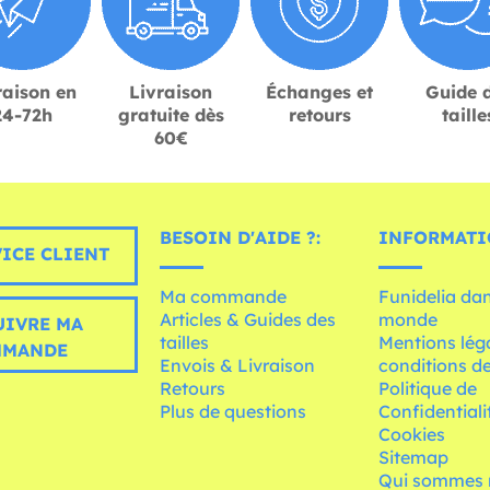
raison en
Livraison
Échanges et
Guide 
24-72h
gratuite dès
retours
taille
60€
BESOIN D'AIDE ?:
INFORMATI
ICE CLIENT
Ma commande
Funidelia dan
Articles & Guides des
monde
UIVRE MA
tailles
Mentions léga
MMANDE
Envois & Livraison
conditions de
Retours
Politique de
Plus de questions
Confidentiali
Cookies
Sitemap
Qui sommes 