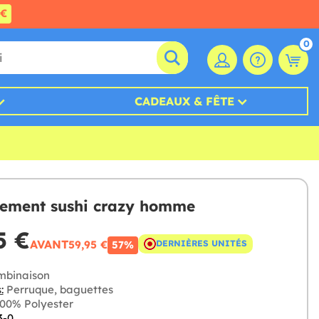
0€
0
CADEAUX & FÊTE
ement sushi crazy homme
5 €
AVANT
59,95 €
DERNIÈRES UNITÉS
57%
binaison
:
Perruque, baguettes
00% Polyester
3-0