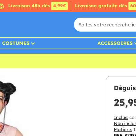
Livraison 48h
dès
4,99€
Livraison gratuite
dès
6
COSTUMES
ACCESSOIRES
Déguis
25,9
Inclus:
com
Non inclus
Matière:
1
REF: 8798