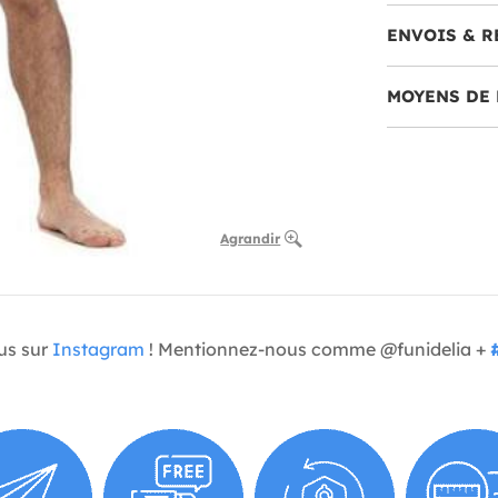
ENVOIS & R
MOYENS DE 
Agrandir
us sur
Instagram
! Mentionnez-nous comme @funidelia +