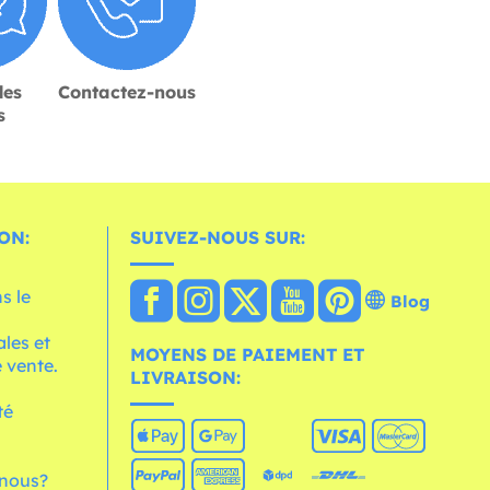
des
Contactez-nous
s
ON:
SUIVEZ-NOUS SUR:
s le
Blog
les et
MOYENS DE PAIEMENT ET
 vente.
LIVRAISON:
té
nous?