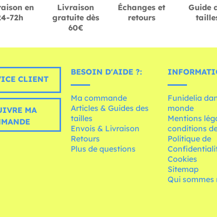
raison en
Livraison
Échanges et
Guide 
24-72h
gratuite dès
retours
taille
60€
BESOIN D'AIDE ?:
INFORMATI
ICE CLIENT
Ma commande
Funidelia dan
Articles & Guides des
monde
UIVRE MA
tailles
Mentions léga
MMANDE
Envois & Livraison
conditions de
Retours
Politique de
Plus de questions
Confidentiali
Cookies
Sitemap
Qui sommes 