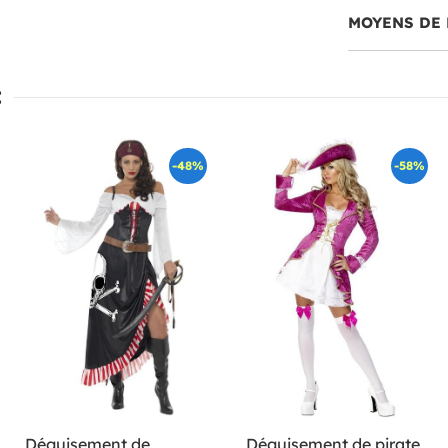
MOYENS DE 
:
-48%
-58%
Déguisement de
Déguisement de pirate