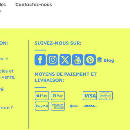
des
Contactez-nous
s
ON:
SUIVEZ-NOUS SUR:
s le
Blog
les et
MOYENS DE PAIEMENT ET
 vente.
LIVRAISON:
té
nous?