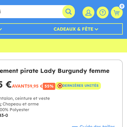
0
CADEAUX & FÊTE
ement pirate Lady Burgundy femme
5 €
AVANT
59,95 €
DERNIÈRES UNITÉS
55%
talon, ceinture et veste
:
Chapeau et arme
00% Polyester
83-0
Guide des tailles