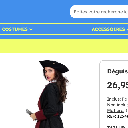
COSTUMES
ACCESSOIRES
Déguis
26,9
Inclus:
Pan
Non inclus
Matière:
1
REF: 1254
TAILLE: