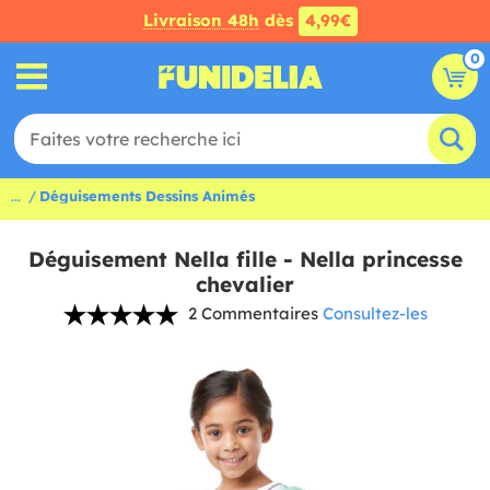
Livraison 48h
dès
4,99€
0
...
Déguisements Dessins Animés
Déguisement Nella fille - Nella princesse
chevalier
2 Commentaires
Consultez-les