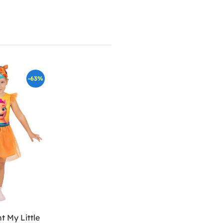
-63%
 My Little