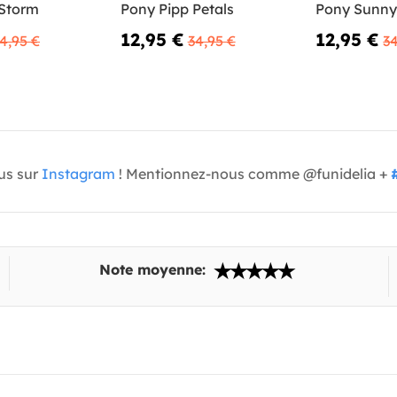
 Storm
Pony Pipp Petals
Pony Sunny
12,95 €
12,95 €
4,95 €
34,95 €
34
us sur
Instagram
! Mentionnez-nous comme @funidelia +
Note moyenne: