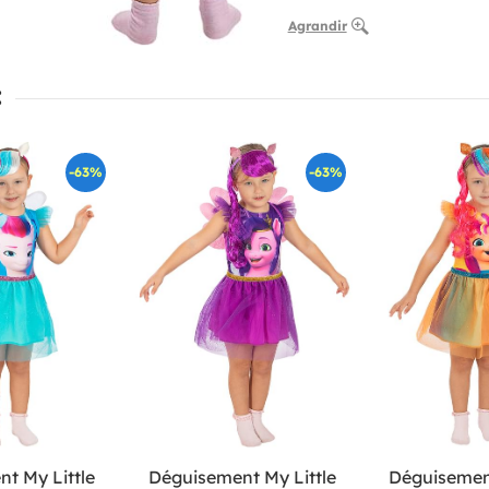
Agrandir
:
-63%
-63%
t My Little
Déguisement My Little
Déguisement