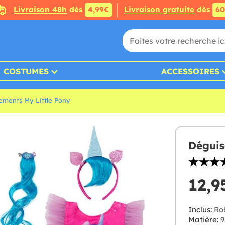
Livraison 48h
dès
4,99€
Livraison gratuite
dès
6
COSTUMES
ACCESSOIRES
ements My Little Pony
Déguis
12,9
Inclus:
Rob
Matière:
9