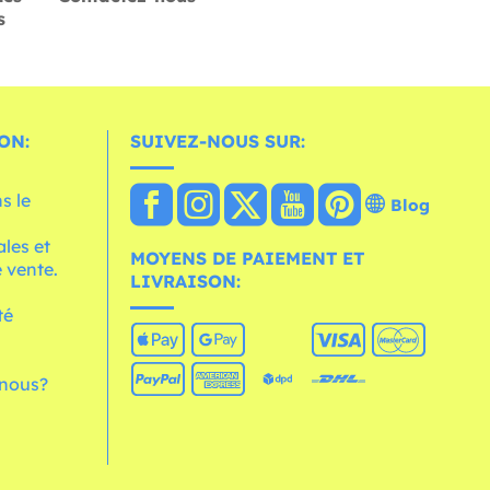
s
ON:
SUIVEZ-NOUS SUR:
s le
Blog
les et
MOYENS DE PAIEMENT ET
 vente.
LIVRAISON:
té
nous?