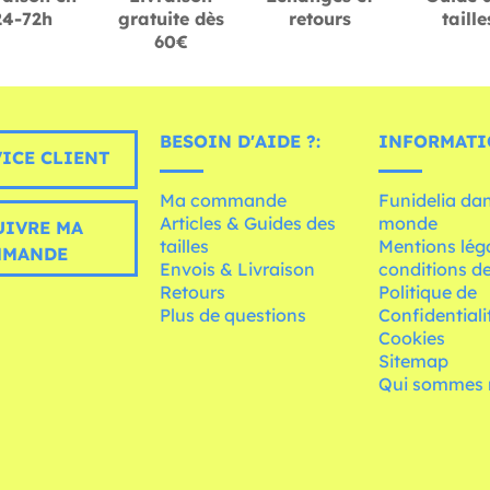
24-72h
gratuite dès
retours
taille
60€
BESOIN D'AIDE ?:
INFORMATI
ICE CLIENT
Ma commande
Funidelia dan
Articles & Guides des
monde
UIVRE MA
tailles
Mentions léga
MMANDE
Envois & Livraison
conditions de
Retours
Politique de
Plus de questions
Confidentiali
Cookies
Sitemap
Qui sommes 