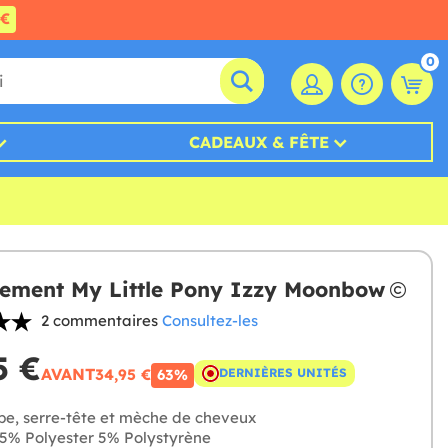
0€
0
CADEAUX & FÊTE
ement My Little Pony Izzy Moonbow
2 commentaires
Consultez-les
5 €
AVANT
34,95 €
DERNIÈRES UNITÉS
63%
e, serre-tête et mèche de cheveux
5% Polyester 5% Polystyrène