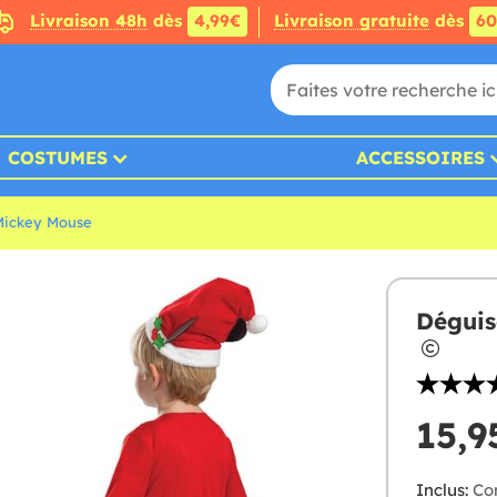
Livraison 48h
dès
4,99€
Livraison gratuite
dès
6
COSTUMES
ACCESSOIRES
Mickey Mouse
Déguis
15,9
Inclus:
Com