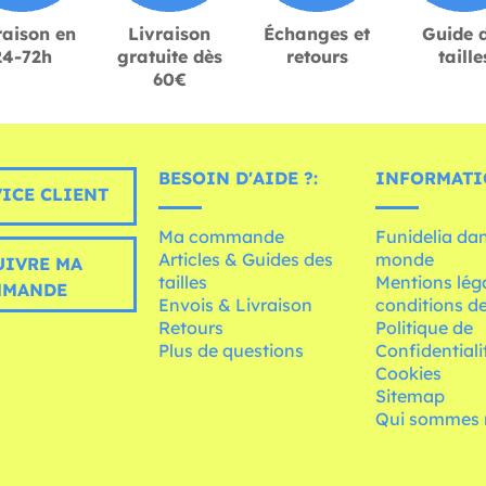
raison en
Livraison
Échanges et
Guide 
24-72h
gratuite dès
retours
taille
60€
BESOIN D'AIDE ?:
INFORMATI
ICE CLIENT
Ma commande
Funidelia dan
Articles & Guides des
monde
UIVRE MA
tailles
Mentions léga
MMANDE
Envois & Livraison
conditions de
Retours
Politique de
Plus de questions
Confidentiali
Cookies
Sitemap
Qui sommes 