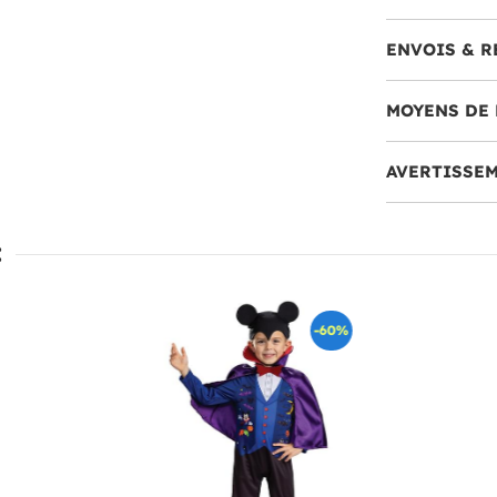
ENVOIS & R
MOYENS DE 
AVERTISSE
:
-60%