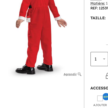
Matière:
1
REF: 1253
TAILLE:
Agrandir
ACCESS
-65
AJOUTER