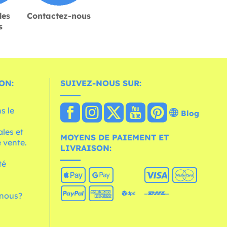
des
Contactez-nous
s
ON:
SUIVEZ-NOUS SUR:
s le
Blog
les et
MOYENS DE PAIEMENT ET
 vente.
LIVRAISON:
té
nous?