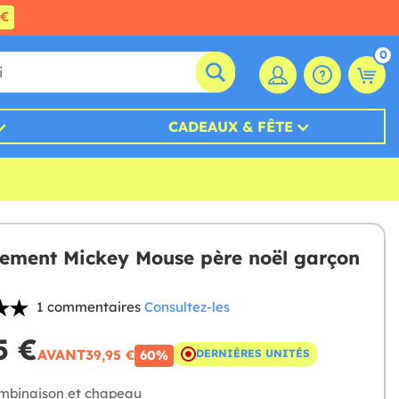
0€
0
CADEAUX & FÊTE
ement Mickey Mouse père noël garçon
1 commentaires
Consultez-les
5 €
AVANT
39,95 €
DERNIÈRES UNITÉS
60%
binaison et chapeau