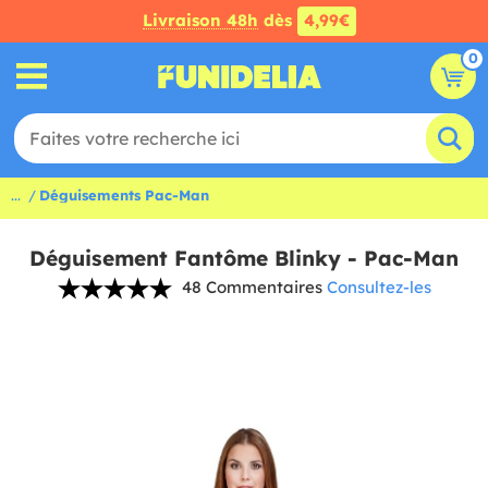
Livraison 48h
dès
4,99€
0
...
Déguisements Pac-Man
Déguisement Fantôme Blinky - Pac-Man
48 Commentaires
Consultez-les