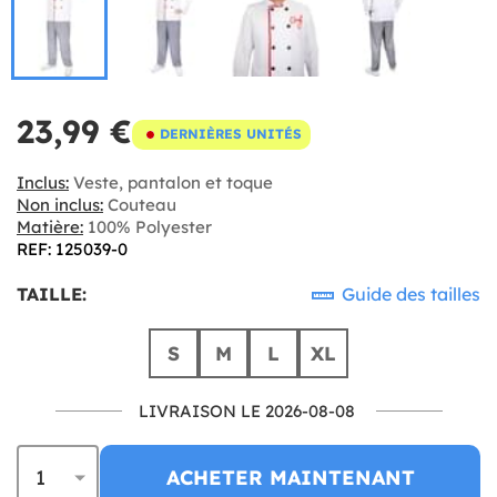
23,99 €
DERNIÈRES UNITÉS
Inclus:
Veste, pantalon et toque
Non inclus:
Couteau
Matière:
100% Polyester
REF: 125039-0
TAILLE:
Guide des tailles
S
M
L
XL
LIVRAISON LE 2026-08-08
ACHETER MAINTENANT