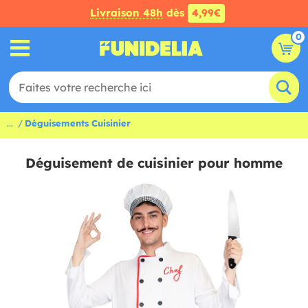
Livraison 48h
dès
4,99€
0
...
Déguisements Cuisinier
Déguisement de cuisinier pour homme