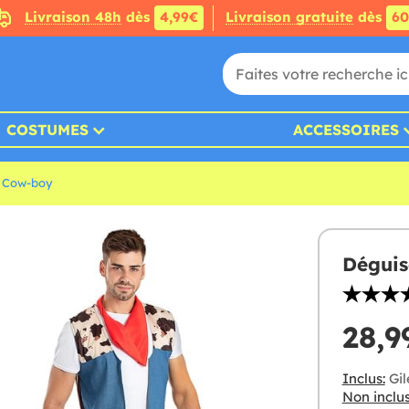
Livraison 48h
dès
4,99€
Livraison gratuite
dès
6
COSTUMES
ACCESSOIRES
 Cow-boy
Dégui
28,9
Inclus:
Gil
Non inclus