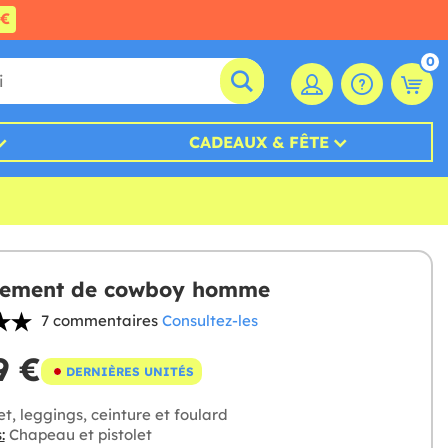
0€
0
CADEAUX & FÊTE
sement de cowboy homme
7 commentaires
Consultez-les
9 €
DERNIÈRES UNITÉS
et, leggings, ceinture et foulard
:
Chapeau et pistolet