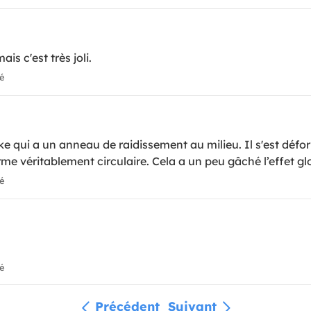
is c'est très joli.
ié
qui a un anneau de raidissement au milieu. Il s'est défo
rme véritablement circulaire. Cela a un peu gâché l’effet gl
ié
ié
Précédent
Suivant