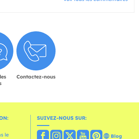
des
Contactez-nous
s
ON:
SUIVEZ-NOUS SUR:
s le
Blog