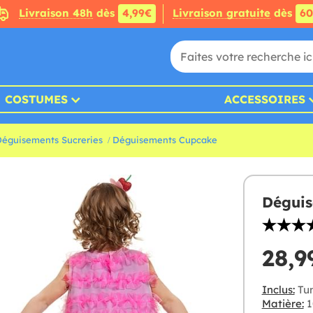
Livraison 48h
dès
4,99€
Livraison gratuite
dès
6
COSTUMES
ACCESSOIRES
éguisements Sucreries
Déguisements Cupcake
Déguis
28,9
Inclus:
Tun
Matière:
1