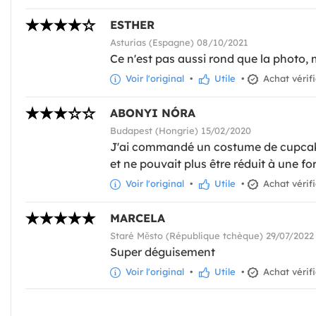
ESTHER
Asturias (Espagne) 08/10/2021
Ce n'est pas aussi rond que la photo, ma
Voir l'original
•
Utile
•
Achat vérif
ABONYI NÓRA
Budapest (Hongrie) 15/02/2020
J'ai commandé un costume de cupcake 
et ne pouvait plus être réduit à une fo
Voir l'original
•
Utile
•
Achat vérif
MARCELA
Staré Město (République tchèque) 29/07/2022
Super déguisement
Voir l'original
•
Utile
•
Achat vérif