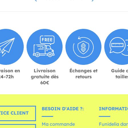
raison en
Livraison
Échanges et
Guide 
24-72h
gratuite dès
retours
taille
60€
BESOIN D'AIDE ?:
INFORMATI
ICE CLIENT
Ma commande
Funidelia dan