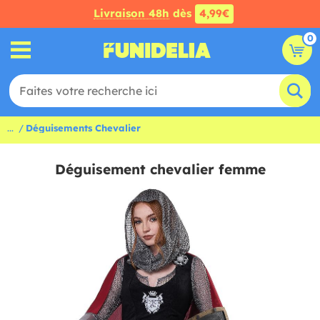
Livraison 48h
dès
4,99€
0
...
Déguisements Chevalier
Déguisement chevalier femme