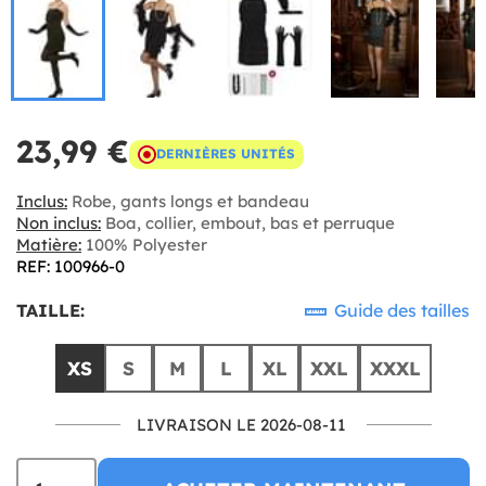
23,99 €
DERNIÈRES UNITÉS
Inclus:
Robe, gants longs et bandeau
Non inclus:
Boa, collier, embout, bas et perruque
Matière:
100% Polyester
REF: 100966-0
TAILLE:
Guide des tailles
XS
S
M
L
XL
XXL
XXXL
LIVRAISON LE 2026-08-11