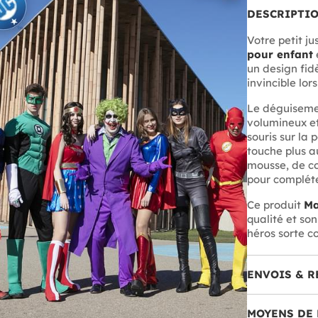
DESCRIPTI
Votre petit ju
pour enfant
e
un design fid
invincible lo
Le déguiseme
volumineux et
souris sur la
touche plus au
mousse, de c
pour compléte
Ce produit
Ma
qualité et so
héros sorte c
ENVOIS & R
MOYENS DE 