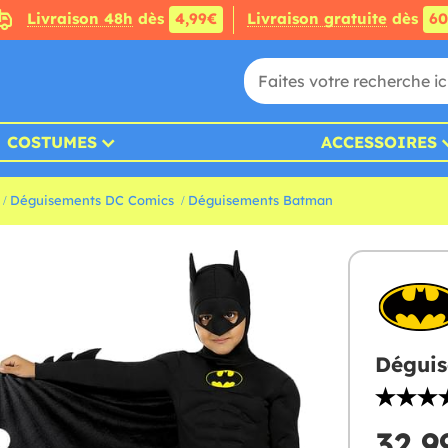
Livraison 48h
dès
4,99€
Livraison gratuite
dès
6
COSTUMES
ACCESSOIRES
Déguisements DC Comics
Déguisements Batman
Déguis
32,9