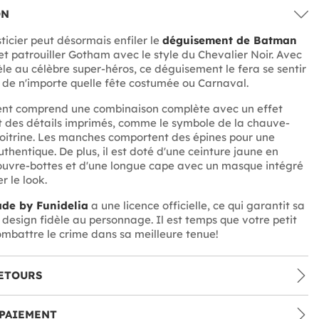
ON
sticier peut désormais enfiler le
déguisement de Batman
t patrouiller Gotham avec le style du Chevalier Noir. Avec
èle au célèbre super-héros, ce déguisement le fera se sentir
rs de n'importe quelle fête costumée ou Carnaval.
nt comprend une combinaison complète avec un effet
 des détails imprimés, comme le symbole de la chauve-
 poitrine. Les manches comportent des épines pour une
thentique. De plus, il est doté d'une ceinture jaune en
ouvre-bottes et d'une longue cape avec un masque intégré
r le look.
de by Funidelia
a une licence officielle, ce qui garantit sa
n design fidèle au personnage. Il est temps que votre petit
ombattre le crime dans sa meilleure tenue!
ETOURS
PAIEMENT