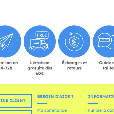
raison en
Livraison
Échanges et
Guide 
24-72h
gratuite dès
retours
taille
60€
BESOIN D'AIDE ?:
INFORMATI
ICE CLIENT
Ma commande
Funidelia dan