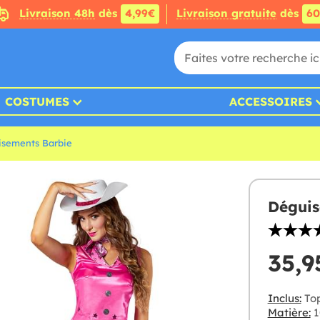
Livraison 48h
dès
4,99€
Livraison gratuite
dès
6
COSTUMES
ACCESSOIRES
isements Barbie
Dégui
35,9
Inclus:
Top
Matière:
1