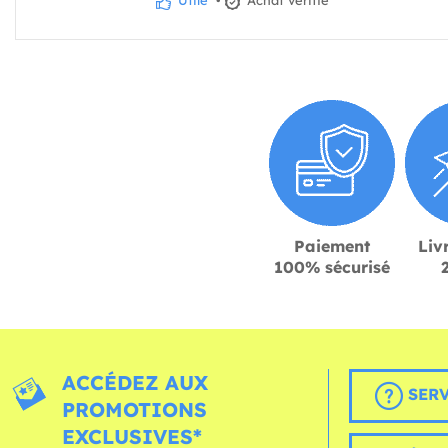
Utile
•
Achat vérifié
Paiement
Liv
100% sécurisé
ACCÉDEZ AUX
SERV
PROMOTIONS
EXCLUSIVES*