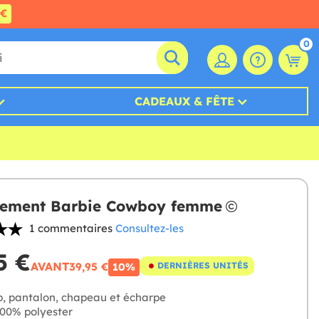
0€
0
CADEAUX & FÊTE
sement Barbie Cowboy femme
1 commentaires
Consultez-les
5 €
AVANT
39,95 €
DERNIÈRES UNITÉS
10%
, pantalon, chapeau et écharpe
00% polyester