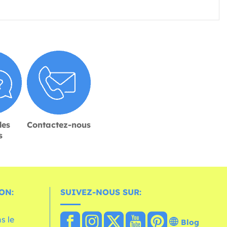
des
Contactez-nous
s
ON:
SUIVEZ-NOUS SUR:
s le
Blog