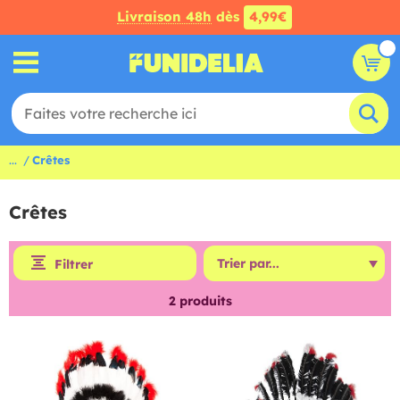
Livraison 48h
dès
4,99€
...
Crêtes
Crêtes
Filtrer
2
produits