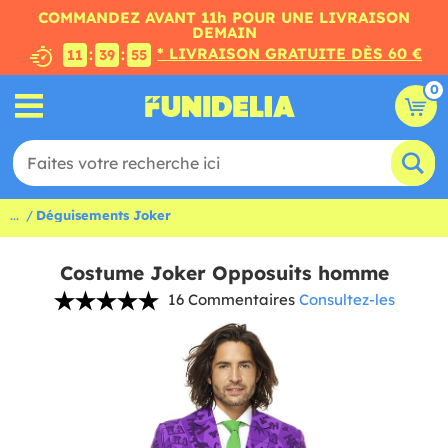
COMMANDEZ AVANT 11h POUR UNE LIVRAISON
DEMAIN
* LIVRAISON GRATUITE DÈS 60 €
:
:
11
39
54
0
...
Déguisements Joker
Costume Joker Opposuits homme
16 Commentaires
Consultez-les