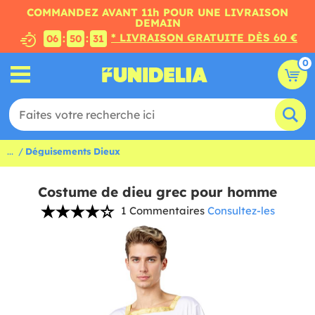
COMMANDEZ AVANT 11h POUR UNE LIVRAISON
DEMAIN
* LIVRAISON GRATUITE DÈS 60 €
:
:
06
50
30
0
...
Déguisements Dieux
Costume de dieu grec pour homme
1 Commentaires
Consultez-les