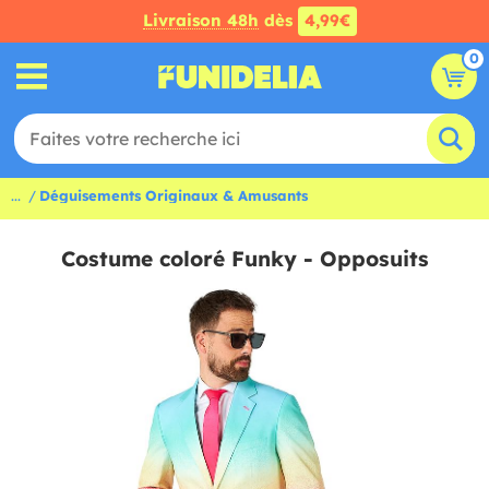
Livraison 48h
dès
4,99€
0
...
Déguisements Originaux & Amusants
Costume coloré Funky - Opposuits