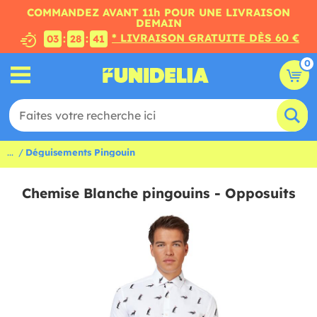
COMMANDEZ AVANT 11h POUR UNE LIVRAISON
DEMAIN
* LIVRAISON GRATUITE DÈS 60 €
:
:
03
28
41
0
...
Déguisements Pingouin
Chemise Blanche pingouins - Opposuits