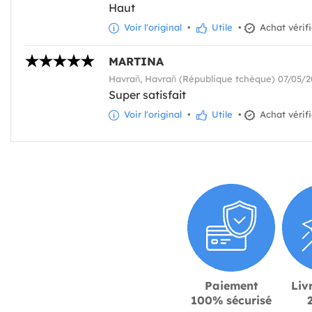
Haut
Voir l'original
•
Utile
•
Achat vérif
MARTINA
Havraň, Havraň (République tchèque) 07/05/2
Super satisfait
Voir l'original
•
Utile
•
Achat vérif
Paiement
Liv
100% sécurisé