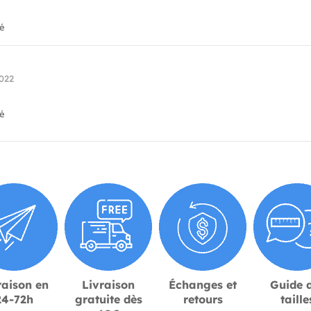
ié
022
ié
raison en
Livraison
Échanges et
Guide 
24-72h
gratuite dès
retours
taille