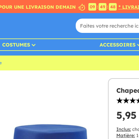
:
:
POUR UNE LIVRAISON DEMAIN
* LIVRA
09
49
47
COSTUMES
ACCESSOIRES
e
Chapea
5,95
Inclus:
ch
Matière:
1