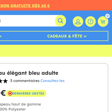
ISON GRATUITE DÈS 60 €
0
CADEAUX & FÊTE
u élégant bleu adulte
3 commentaires
Consultez-les
 €
DERNIÈRES UNITÉS
apeau haut de gamme
00% Polyester