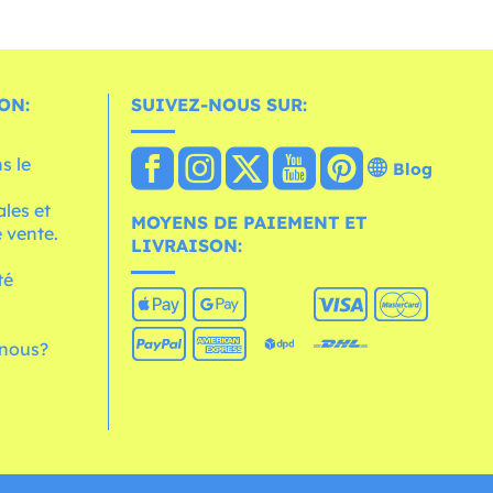
ON:
SUIVEZ-NOUS SUR:
s le
Blog
les et
MOYENS DE PAIEMENT ET
 vente.
LIVRAISON:
té
nous?