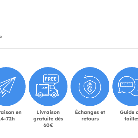
ié
raison en
Livraison
Échanges et
Guide 
24-72h
gratuite dès
retours
taille
60€