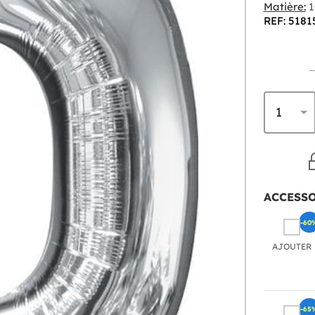
Matière:
1
REF: 5181
ACCESS
-60
AJOUTER
-65