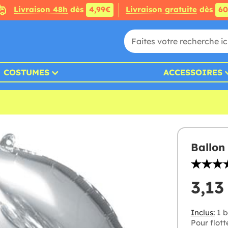
Livraison 48h
dès
4,99€
Livraison gratuite
dès
6
COSTUMES
ACCESSOIRES
Ballon
3,13
Inclus:
1 b
Pour flotte