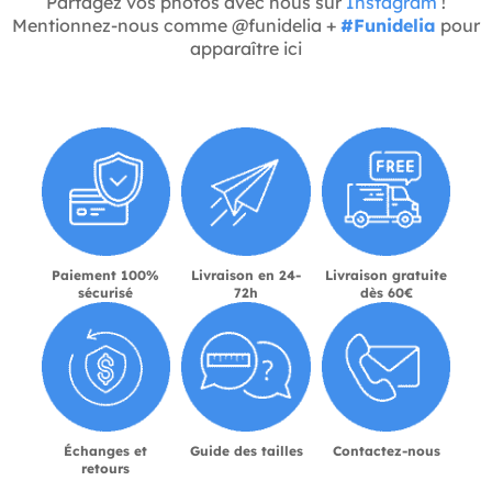
Partagez vos photos avec nous sur
Instagram
!
Mentionnez-nous comme @funidelia +
#Funidelia
pour
apparaître ici
Paiement 100%
Livraison en 24-
Livraison gratuite
sécurisé
72h
dès 60€
Échanges et
Guide des tailles
Contactez-nous
retours