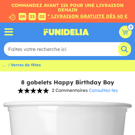
COMMANDEZ AVANT 11h POUR UNE LIVRAISON
DEMAIN
* LIVRAISON GRATUITE DÈS 60 €
:
:
09
23
01
0
...
Verres de fêtes
8 gobelets Happy Birthday Boy
2 Commentaires
Consultez-les