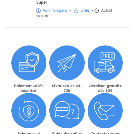
Super
Voir l'original
•
Utile
•
Achat
vérifié
Paiement 100%
Livraison en 24-
Livraison gratuite
sécurisé
72h
dès 60€
Échanges et
Guide des tailles
Contactez-nous