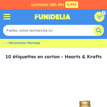
Livraison 48h
dès
4,99€
0
...
Décoration Mariage
10 étiquettes en carton - Hearts & Krafts