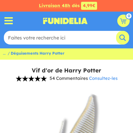
Livraison 48h
dès
4,99€
0
...
Déguisements Harry Potter
Vif d'or de Harry Potter
54 Commentaires
Consultez-les