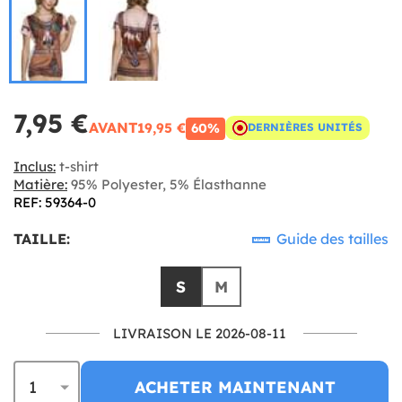
7,95 €
AVANT
19,95 €
60%
DERNIÈRES UNITÉS
Inclus:
t-shirt
Matière:
95% Polyester, 5% Élasthanne
REF: 59364-0
TAILLE:
Guide des tailles
S
M
LIVRAISON LE 2026-08-11
ACHETER MAINTENANT